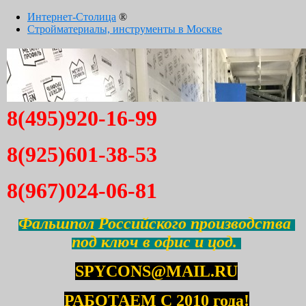
Интернет-Столица
®
Стройматериалы, инструменты в Москве
8(495)920-16-99
8(925)601-38-53
8(967)024-06-81
Фальшпол Российского производства
под ключ в офис и цод.
SPYCONS@MAIL.RU
РАБОТАЕМ С 2010 года!