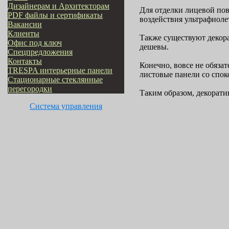
Дизайнерам и Архитекторам
Для отделки лицевой пов
PDF файлы и сертификаты
воздействия ультрафиоле
Вакансии
Клиенты
Также существуют декора
Офис под ключ
дешевы.
Cпецпредложения
Контакты
Конечно, вовсе не обяза
TRESPA интерьерные панели
листовые панели со спок
Стационарные стеклянные
перегородки
Таким образом, декорат
Система управления