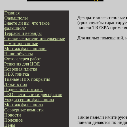
Главная
Декоративные стеновые
Фальшполы
(срок службы гарантируе
Знаете ли вы, что такое
панели TRESPA применя
фальшпол?
Террасы и веранды
Для жилых помещений, 
Стеновые панели интерьерные
ламинированные
Монтаж фальшполов.
Наши объекты
Фотогалерея работ
Решения для ЦОД
Ковровая плитка
ПВХ плитка
Тканые ПВХ покрытия
Люки в пол
Подвесной потолок
LED светильники для офисов
Уход и сервис фальшпола
Монтаж фальшпола
Серверные комнаты
Новости
Такие панели имитируют 
Полезное
панели делаются по инд
Цены