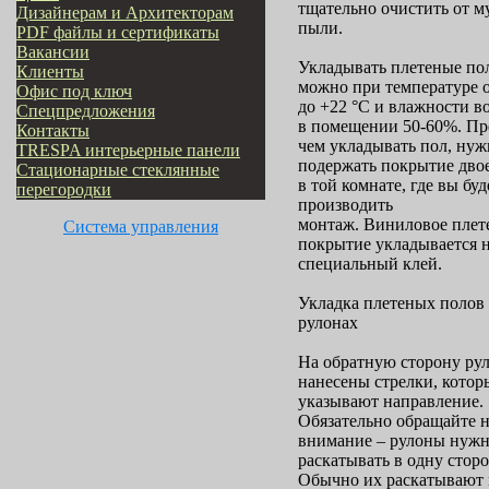
тщательно очистить от м
Дизайнерам и Архитекторам
пыли.
PDF файлы и сертификаты
Вакансии
Укладывать плетеные по
Клиенты
можно при температуре о
Офис под ключ
до +22 °С и влажности в
Cпецпредложения
в помещении 50-60%. Пр
Контакты
чем укладывать пол, нуж
TRESPA интерьерные панели
подержать покрытие двое
Стационарные стеклянные
в той комнате, где вы буд
перегородки
производить
монтаж. Виниловое плет
Система управления
покрытие укладывается 
специальный клей.
Укладка плетеных полов
рулонах
На обратную сторону ру
нанесены стрелки, котор
указывают направление.
Обязательно обращайте н
внимание – рулоны нуж
раскатывать в одну сторо
Обычно их раскатывают