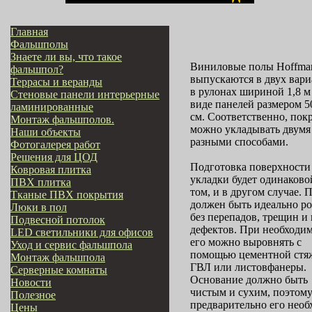
Главная
Фальшполы
Знаете ли вы, что такое
Виниловые полы Hoffma
фальшпол?
выпускаются в двух вари
Террасы и веранды
в рулонах шириной 1,8 м
Стеновые панели интерьерные
виде панелей размером 5
ламинированные
см. Соответственно, пок
Монтаж фальшполов.
можно укладывать двумя
Наши объекты
разными способами.
Фотогалерея работ
Решения для ЦОД
Подготовка поверхности
Ковровая плитка
укладки будет одинаково
ПВХ плитка
том, и в другом случае. 
Тканые ПВХ покрытия
должен быть идеально р
Люки в пол
без перепадов, трещин и
Подвесной потолок
дефектов. При необходи
LED светильники для офисов
его можно выровнять с
Уход и сервис фальшпола
помощью цементной стя
Монтаж фальшпола
ГВЛ или листовфанеры.
Серверные комнаты
Основание должно быть
Новости
чистым и сухим, поэтом
Полезное
предварительно его нео
Цены