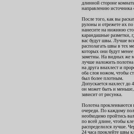
длинной стороне комнат
направлению источника с
После того, как вы раска
рулоны и отрежете их по
нанесите на нижнюю ст
карандашные разметки, г
вас будут швы. Лучше вс
располагать швы в тех ме
которых они будут менее
заметны. На видных же м
лучше наложить полотна
на друга внахлест и прор
оба слоя ножом, чтобы с
был более плотным.
Допускается нахлест до 4
он может быть и меньше,
зависит от рисунка.
Полотна проклеиваются 
очереди. По каждому по
необходимо пройтись ва
по всей длине, чтобы кл
распределился лучше. Чер
24 часа проклейте швы к