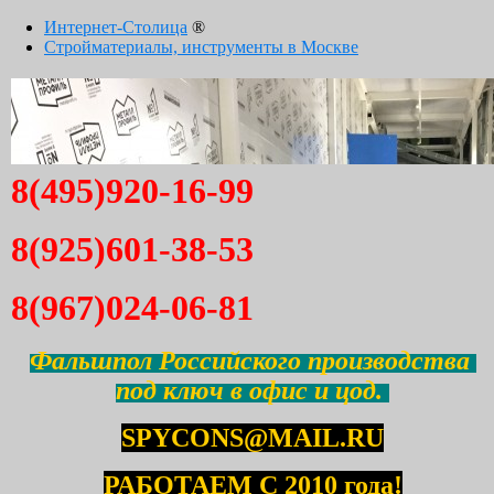
Интернет-Столица
®
Стройматериалы, инструменты в Москве
8(495)920-16-99
8(925)601-38-53
8(967)024-06-81
Фальшпол Российского производства
под ключ в офис и цод.
SPYCONS@MAIL.RU
РАБОТАЕМ С 2010 года!