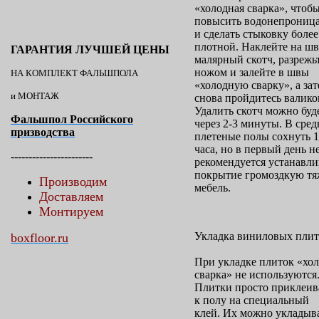
«холодная сварка», чтоб
повысить водонепрониц
и сделать стыковку более
плотной. Наклейте на ш
ГАРАНТИЯ ЛУЧШЕЙ ЦЕНЫ
малярный скотч, разрежьт
ножом и залейте в швы
НА КОМПЛЕКТ ФАЛЬШПОЛА
«холодную сварку», а за
и МОНТАЖ
снова пройдитесь валико
Удалить скотч можно буд
Фальшпол Российского
через 2-3 минуты. В сре
призводства
плетеные полы сохнуть 1
часа, но в первый день н
-----------------------
рекомендуется устанавли
покрытие громоздкую т
Производим
мебель.
Доставляем
Монтируем
Укладка виниловых плит
boxfloor.ru
При укладке плиток «хо
сварка» не используются
Плитки просто приклеив
к полу на специальный
клей. Их можно укладыв