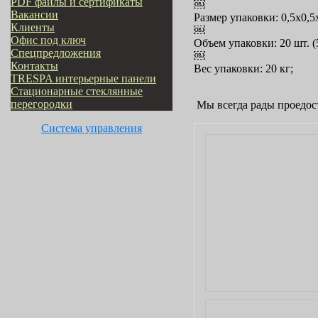
PDF файлы и сертификаты
￼
Вакансии
Размер упаковки: 0,5х0,5х
Клиенты
￼
Офис под ключ
Объем упаковки: 20 шт. (5
Cпецпредложения
￼
Контакты
Вес упаковки: 20 кг;
TRESPA интерьерные панели
Стационарные стеклянные
перегородки
Мы всегда рады проедос
Система управления