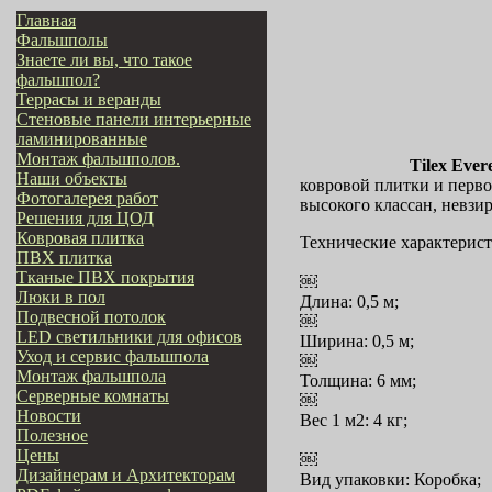
Главная
Фальшполы
Знаете ли вы, что такое
фальшпол?
Террасы и веранды
Стеновые панели интерьерные
ламинированные
Монтаж фальшполов.
Tilex Ever
Наши объекты
ковровой плитки и перво
Фотогалерея работ
высокого классан, невзир
Решения для ЦОД
Ковровая плитка
Технические характеристи
ПВХ плитка
Тканые ПВХ покрытия
￼
Люки в пол
Длина: 0,5 м;
Подвесной потолок
￼
LED светильники для офисов
Ширина: 0,5 м;
Уход и сервис фальшпола
￼
Монтаж фальшпола
Толщина: 6 мм;
Серверные комнаты
￼
Новости
Вес 1 м2: 4 кг;
Полезное
Цены
￼
Дизайнерам и Архитекторам
Вид упаковки: Коробка;