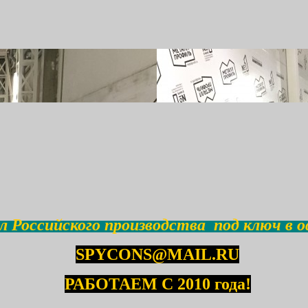
 Российского производства под ключ в о
SPYCONS@MAIL.RU
РАБОТАЕМ С 2010 года!