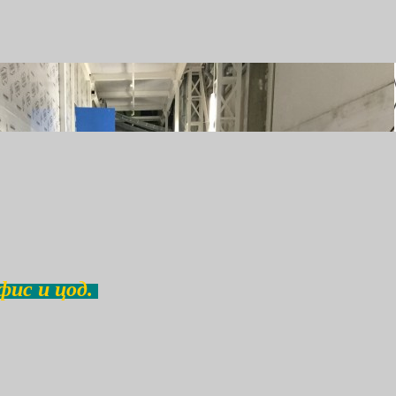
фис и цод.