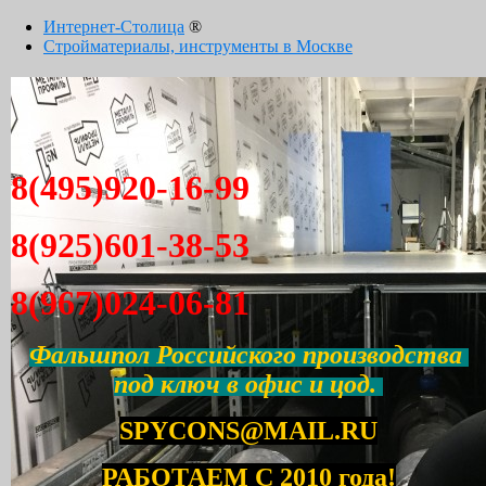
Интернет-Столица
®
Стройматериалы, инструменты в Москве
8(495)920-16-99
8(925)601-38-53
8(967)024-06-81
Фальшпол Российского производства
под ключ в офис и цод.
SPYCONS@MAIL.RU
РАБОТАЕМ С 2010 года!