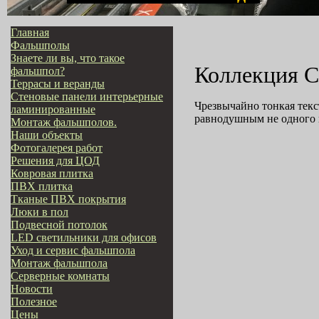
Главная
Фальшполы
Знаете ли вы, что такое
Коллекция C
фальшпол?
Террасы и веранды
Стеновые панели интерьерные
Чрезвычайно тонкая текс
ламинированные
равнодушным не одного 
Монтаж фальшполов.
Наши объекты
Фотогалерея работ
Решения для ЦОД
Ковровая плитка
ПВХ плитка
Тканые ПВХ покрытия
Люки в пол
Подвесной потолок
LED светильники для офисов
Уход и сервис фальшпола
Монтаж фальшпола
Серверные комнаты
Новости
Полезное
Цены