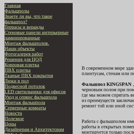
Главная
Фальшполы
Знаете ли вы, что такое
фальшпол?
Террасы и веранды
Стеновые панели интерьерные
ламинированные
Монтаж фальшполов.
Наши объекты
Фотогалерея работ
Решения для ЦОД
Ковровая плитка
В современном мире здан
ПВХ плитка
плинтусам, стенам или 
Тканые ПВХ покрытия
Люки в пол
Фальшпол
KINGSPAN
,
Подвесной потолок
черновым полом при пом
LED светильники для офисов
где мы можем спрятать в
Уход и сервис фальшпола
из преимуществ заключае
Монтаж фальшпола
ремонт той или иной сис
Серверные комнаты
Новости
Полезное
Работа с фальшполом име
Цены
работы в открытых помещ
Дизайнерам и Архитекторам
монтируется только посл