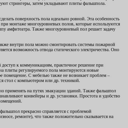
руют стрингеры, затем укладывают плиты фальшпола.
сделать поверхность пола идеально ровной. Эта особенность
я при монтаже многоуровневых полов, которые используются
ипу амфитеатра. Также многоуровневый пол решает задачу
также внутри пола можно смонтировать системы пожарной
яется возможность отвода статического электричества. Оно
й доступ к коммуникациям, практичное решение при
 на плиты регулируемого пола монтируются новые
вое помещение. С мебелью также не возникает проблем –
ся стол с компьютером или др. техникой.
жно применять на путях эвакуации зданий. Также фальшпол
анавливают конвейеры и др. установки. Простота и удобство
 помещений.
фальшпол прекрасно справляется с проблемой
носе, ремонте), что также положительно сказывается на