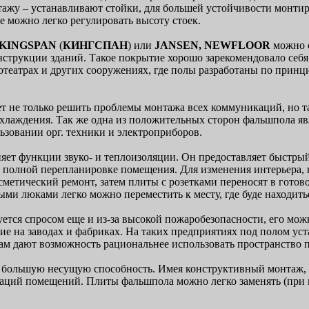
тажу – устанавливают стойки, для большей устойчивости монти
е можно легко регулировать высоту стоек.
KINGSPAN
(
КИНГСПАН
) или
JANSEN, NEWFLOOR
можно 
нструкции зданий. Такое покрытие хорошо зарекомендовало себ
отеатрах и других сооружениях, где полы разработаны по принц
т не только решить проблемы монтажа всех коммуникаций, но 
хлаждения. Так же одна из положительных сторон фальшпола явл
ьзовании орг. техники и электроприборов.
яет функции звуко- и теплоизоляции. Он предоставляет быстры
и полной перепланировке помещения. Для изменения интерьера,
осметический ремонт, затем плиты с розетками переносят в гото
ыми люками легко можно переместить к месту, где буде находить
ется спросом еще и из-за высокой пожаробезопасности, его мо
е на заводах и фабриках. На таких предприятиях под полом уст
ам дают возможность рациональнее использовать пространство
 большую несущую способность. Имея конструктивный монтаж, 
ций помещений. Плиты фальшпола можно легко заменять (при из