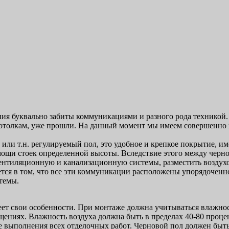
ия буквально забиты коммуникациями и разного рода техникой. 
потолкам, уже прошли. На данный момент мы имеем совершенно 
 или т.н. регулируемый пол, это удобное и крепкое покрытие,
ощи стоек определенной высоты. Вследствие этого между черно
ентиляционную и канализационную системы, разместить воздухо
тся в том, что все эти коммуникации расположены упорядоченн
темы.
ет свои особенности. При монтаже должна учитываться влажност
ениях. Влажность воздуха должна быть в пределах 40-80 процен
е выполнения всех отделочных работ. Черновой пол должен быть