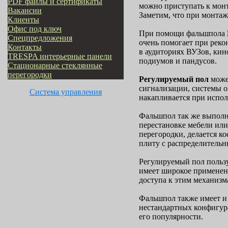
PDF файлы и сертификаты
можно приступать к мон
Вакансии
Заметим, что при монтаж
Клиенты
Офис под ключ
При помощи фальшпола
Cпецпредложения
очень помогает при реко
Контакты
в аудиториях ВУЗов, кин
TRESPA интерьерные панели
подиумов и пандусов.
Стационарные стеклянные
перегородки
Регулируемый пол
може
сигнализации, системы о
Система управления
накапливается при испол
Фальшпол так же выполн
перестановке мебели ил
перегородки, делается к
плиту с распределительн
Регулируемый пол пользу
имеет широкое применени
доступа к этим механизм
Фальшпол также имеет и
нестандартных конфигура
его популярности.