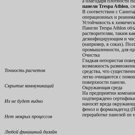
а благодаря плотности п
панели Trespa Athlon
, 
В соответствии с Санит
операционных и реаним
Устойчивость к химичес
Панели Trespa Athlon об
растворителям, таким как
дезинфицирующим и чист
(например, в соках). По
промышленности, для пр
Очистка
Гладкая непористая пове
возможность размножени
Точность расчетов
средства, что существен
легко очищаются с помо
поверхности панели.
Скрытие коммуникаций
Окружающая среда
На предприятии компани
подтверждено сертификат
Их не будет видно
наносят вреда окружающе
фенол и формальдегид (П
переработке панелей не 
Нет мокрых процессов
Любой финишный дизайн