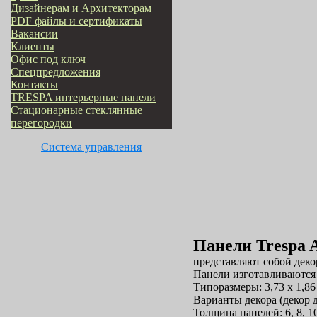
Дизайнерам и Архитекторам
PDF файлы и сертификаты
Вакансии
Клиенты
Офис под ключ
Cпецпредложения
Контакты
TRESPA интерьерные панели
Стационарные стеклянные
перегородки
Система управления
Панели Trespa 
представляют собой дек
Панели изготавливаются
Типоразмеры: 3,73 х 1,86 м
Варианты декора (декор 
Толщина панелей: 6, 8, 10