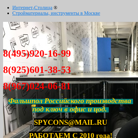
Интернет-Столица
®
Стройматериалы, инструменты в Москве
8(495)920-16-99
8(925)601-38-53
8(967)024-06-81
Фальшпол Российского производства
под ключ в офис и цод.
SPYCONS@MAIL.RU
РАБОТАЕМ С 2010 года!