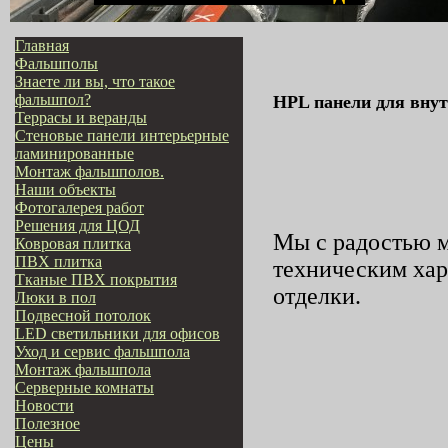
Главная
Фальшполы
Знаете ли вы, что такое
фальшпол?
HPL панели для внут
Террасы и веранды
Стеновые панели интерьерные
ламинированные
Монтаж фальшполов.
Наши объекты
Фотогалерея работ
Решения для ЦОД
Мы с радостью м
Ковровая плитка
ПВХ плитка
техническим хар
Тканые ПВХ покрытия
отделки.
Люки в пол
Подвесной потолок
LED светильники для офисов
Уход и сервис фальшпола
Монтаж фальшпола
Серверные комнаты
Новости
Полезное
Цены