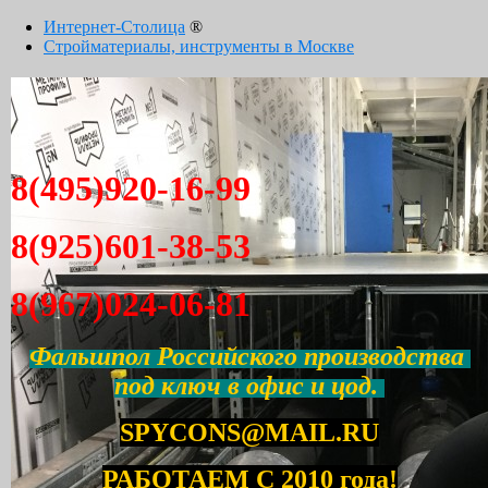
Интернет-Столица
®
Стройматериалы, инструменты в Москве
8(495)920-16-99
8(925)601-38-53
8(967)024-06-81
Фальшпол Российского производства
под ключ в офис и цод.
SPYCONS@MAIL.RU
РАБОТАЕМ С 2010 года!