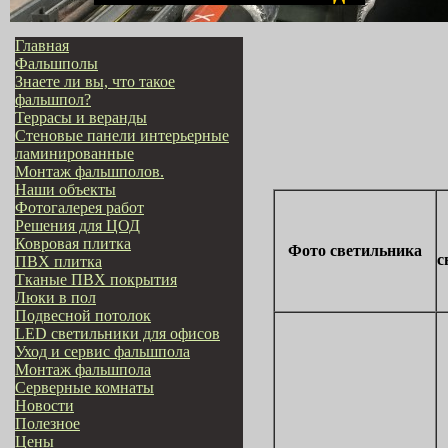
Главная
Фальшполы
Знаете ли вы, что такое
фальшпол?
Террасы и веранды
Стеновые панели интерьерные
ламинированные
Монтаж фальшполов.
Наши объекты
Фотогалерея работ
Решения для ЦОД
Ковровая плитка
Фото светильника
с
ПВХ плитка
Тканые ПВХ покрытия
Люки в пол
Подвесной потолок
LED светильники для офисов
Уход и сервис фальшпола
Монтаж фальшпола
Серверные комнаты
Новости
Полезное
Цены