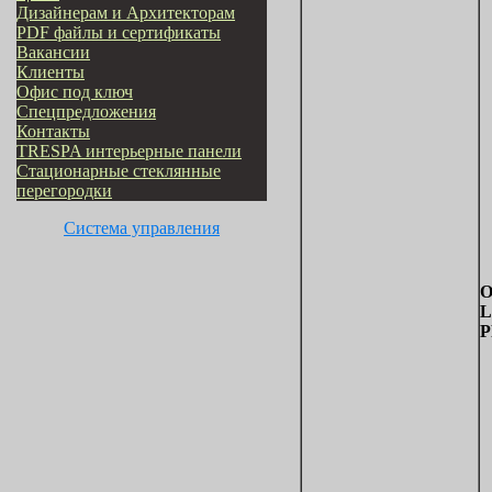
Дизайнерам и Архитекторам
PDF файлы и сертификаты
Вакансии
Клиенты
Офис под ключ
Cпецпредложения
Контакты
TRESPA интерьерные панели
Стационарные стеклянные
перегородки
Система управления
O
L