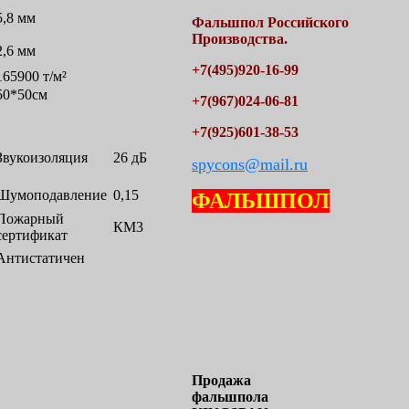
5,8 мм
Фальшпол
Российского
Производства.
2,6 мм
+7(495)920-16-99
165900 т/м²
50*50см
+7(967)024-06-81
+7(925)601-38-53
Звукоизоляция
26 дБ
spycons@mail.ru
Шумоподавление
0,15
ФАЛЬШПОЛ
Пожарный
КМ3
сертификат
Антистатичен
Продажа
фальшпола