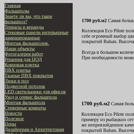
Главная
Фальшполы
Знаете ли вы, что такое
1700 руб.м2
Самая больш
фальшпол?
Террасы и веранды
Коллекция Eco Pilote по
Стеновые панели интерьерные
себе огромный выбор цве
ламинированные
покрытий Balsan. Высоча
Монтаж фальшполов.
Наши объекты
Всегда в большом количес
Фотогалерея работ
При необходимости можно
Решения для ЦОД
Ковровая плитка
ПВХ плитка
Тканые ПВХ покрытия
Люки в пол
Подвесной потолок
LED светильники для офисов
Уход и сервис фальшпола
Монтаж фальшпола
1700 руб.м2
Самая боль
Серверные комнаты
Новости
Коллекция Eco Pilote пол
Полезное
примеру из рыбацких сете
Цены
же непревзойденное каче
Дизайнерам и Архитекторам
покрытий Balsan. Высоча