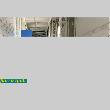
фис и цод.