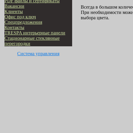
PDF файлы и сертификаты
Вакансии
Всегда в большом количес
Клиенты
При необходимости можно
Офис под ключ
выбора цвета.
Cпецпредложения
Контакты
TRESPA интерьерные панели
Стационарные стеклянные
перегородки
Система управления