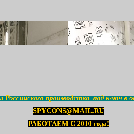
 Российского производства под ключ в о
SPYCONS@MAIL.RU
РАБОТАЕМ С 2010 года!