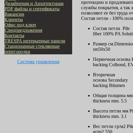
протекцию и продлевают
Дизайнерам и Архитекторам
службы покрытия, а так 
PDF файлы и сертификаты
позволяют ее без труда о
Вакансии
Состав петли - 100% пол
Клиенты
Офис под ключ
Состав петли Pile
Cпецпредложения
fiber 100% PA Solut
Контакты
TRESPA интерьерные панели
Размер см.Dimensio
Стационарные стеклянные
sm50x50
перегородки
Первичная основа P
Система управления
backing Colbond, EV
Вторичная
основа Secondary
backing Bitumen
Общая толщина мм.
thickness mm. 5.5
Высота петли мм Pi
thickness mm. 3.1
Вес петли гр/м2 Pil
gr/m2 550