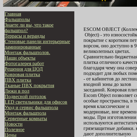
Главная
Фальшполы
Знаете ли вы, что такое
ESCOM OBJECT (Колле
фальшпол?
Object) - это износостой
Террасы и веранды
покрытие с коротким пе
Стеновые панели интерьерные
ворсом, оно доступно в 9
ламинированные
великолепных цветах.
Монтаж фальшполов.
Сравнительно бюджетная
Наши объекты
плитка отличного качест
Фотогалерея работ
благодаря чему она сове
Решения для ЦОД
подходит для любых по
Ковровая плитка
- от кабинетов до лестниц
ПВХ плитка
входной зоны до залов
Тканые ПВХ покрытия
заседаний. Ковровая пли
Люки в пол
Escom Object позволяет с
Подвесной потолок
особые пространства, в т
LED светильники для офисов
время классические и
Уход и сервис фальшпола
модерновые, вне времен
Монтаж фальшпола
моды. При изготовлении
Серверные комнаты
используются антистати
Новости
грязезащитные добавки. 
Полезное
дают дополнительную
Цены