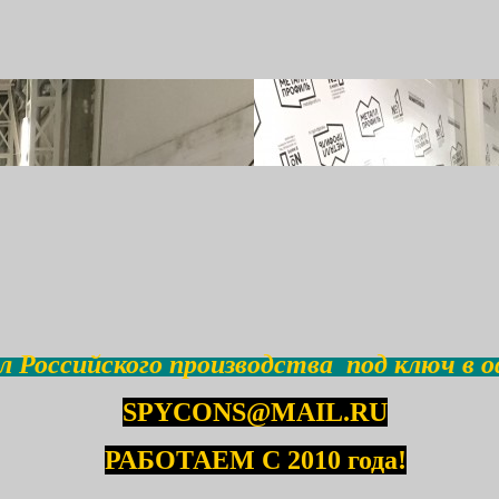
 Российского производства под ключ в о
SPYCONS@MAIL.RU
РАБОТАЕМ С 2010 года!