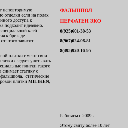
ют неповторимую
ФАЛЬШПОЛ
ю отделки если на полах
нного доступа к
ПЕРФАТЕН ЭКО
ка подходит идеально.
 специальный клей
8(925)601-38-53
ая к бригаде
 от этого зависит
8(967)024-06-81
8(495)920-16-95
ровой плитки имеют свои
плитки следует учитывать
пециальные плитки такого
и снимает статику с
у фальшпола, статические
овровой плитки
MILIKEN,
Работаем с 2009г.
Этому сайту более 10 лет.