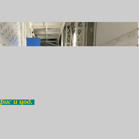
фис и цод.