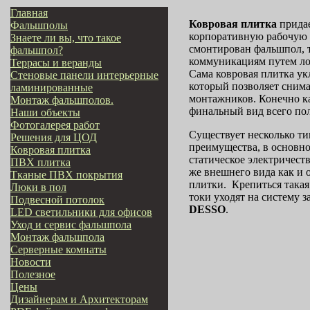
Главная
Ковровая плитка
прида
Фальшполы
корпоративную рабочую с
Знаете ли вы, что такое
смонтирован фальшпол, т
фальшпол?
коммуникациям путем лок
Террасы и веранды
Сама ковровая плитка у
Стеновые панели интерьерные
который позволяет снима
ламинированные
монтажников. Конечно кач
Монтаж фальшполов.
финальный вид всего пол
Наши объекты
Фотогалерея работ
Существует несколько ти
Решения для ЦОД
преимущества, в основно
Ковровая плитка
статическое электричест
ПВХ плитка
же внешнего вида как и о
Тканые ПВХ покрытия
плитки. Крепиться такая
Люки в пол
токи уходят на систему 
Подвесной потолок
DESSO
.
LED светильники для офисов
Уход и сервис фальшпола
Монтаж фальшпола
Серверные комнаты
Новости
Полезное
Цены
Дизайнерам и Архитекторам