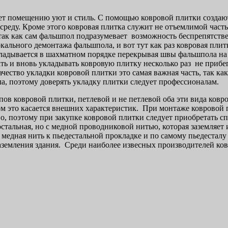
ет помещению уют и стиль. С помощью ковровой плитки созда
реду. Кроме этого ковровая плитка служит не отъемлимой часть
ак как сам фальшпол подразумевает возможность беспрепятстве
ального демонтажа фальшпола, и вот тут как раз ковровая плит
кладывается в шахматном порядке перекрывая швы фальшпола на
ть и вновь укладывать ковровую плитку несколько раз не прибег
ество укладки ковровой плитки это самая важная часть, так как
а, поэтому доверять укладку плитки следует профессионалам.
пов ковровой плитки, петлевой и не петлевой оба эти вида ков
м это касается внешних характеристик. При монтаже ковровой 
во, поэтому при закупке ковровой плитки следует приобретать с
стальная, но с медной проводниковой нитью, которая заземляет 
 медная нить к пьедестальной прокладке и по самому пьедестал
заземления здания. Среди наиболее извесных производителей к