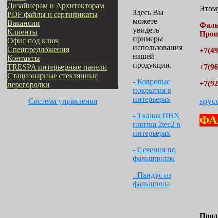
Дизайнерам и Архитекторам
Этому
Здесь Вы
PDF файлы и сертификаты
можете
Вакансии
Фал
увидеть
Клиенты
Прои
примеры
Офис под ключ
использования
Cпецпредложения
+7(49
нашей
Контакты
продукции.
TRESPA интерьерные панели
+7(96
Стационарные стеклянные
- Ковровые
+7(92
перегородки
покрытия в
интерьерах
spyc
Система управления
- Тканая ПВХ
ФА
плитка 2tec2 в
интерьерах
- Сечения по
фальшполам
- Пандус из
фальшпола
Прод